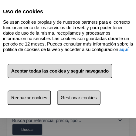
Select Language
▼
Uso de cookies
Se usan cookies propias y de nuestros partners para el correcto
funcionamiento de los servicios de la web y para poder tener
datos de uso de la misma, recopilamos y procesamos
información no sensible. Las cookies son guardadas durante un
977384790
periodo de 12 meses. Puedes consultar más información sobre la
política de cookies de la web y acceder a su configuración
aquí
.
BUSCADOR
Aceptar todas las cookies y seguir navegando
Venta
Alquiler
¿Dónde quieres buscar?
Rechazar cookies
Gestionar cookies
Provincia
Provincia
Busca por referencia, precio, tipo...
Tarragona (47)
Buscar